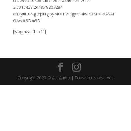
cec29951:0x562d65c2de1a8469!2m2!1d-
2.7317438!2d48.4880328?
entry=ttu&g_ep=EgoyMDI1MDgyNS4wIKXMDSoASAF
QAw%3D%3D
[wpgmza id= »1″]
Copyright 2020 © A.L Audio | Tous droits réservés