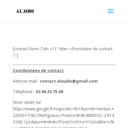
[contact-form-7 id= »11″ title= »Formulaire de contact
1″]
Coordonnées de contact
Adresse mail :
contact.alaudio@gmail.com
Téléphone :
02.96.33.75.08
Nous situer sur
https://www.google.fr/maps/dir//45+Rue+de+Verdun,+
22950+Tr%C3%A9gueux,+France/@48.4880033,-2.814
3168,12z/data=!4m8!4m7!1m0!1m5!1m1!1s0x480e1cf8